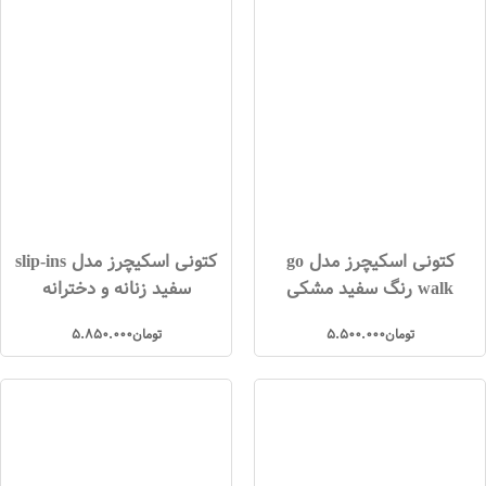
کتونی اسکیچرز مدل go
کتونی اسکیچرز مدل slip-ins
walk رنگ سفید مشکی
سفید زنانه و دخترانه
تومان
5.500.000
تومان
5.850.000