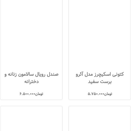
کتونی اسکیچرز مدل آئرو
صندل رویال سالامون زنانه و
برست سفید
دخترانه
تومان
5.750.000
تومان
6.500.000