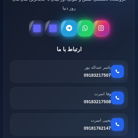
روز دنیا
ارتباط با ما
یاسر عبداله پور
09183217507
وفا اسرت
09183217508
یحیی اسرت
09181762147