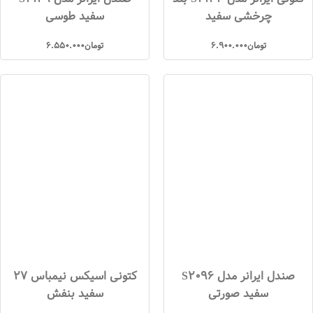
چرخشی سفید
سفید طوسی
تومان
6.900.000
تومان
6.550.000
صندل ایرانر مدل S2096
کتونی اسیکس نیمباس 27
سفید صورتی
سفید بنفش