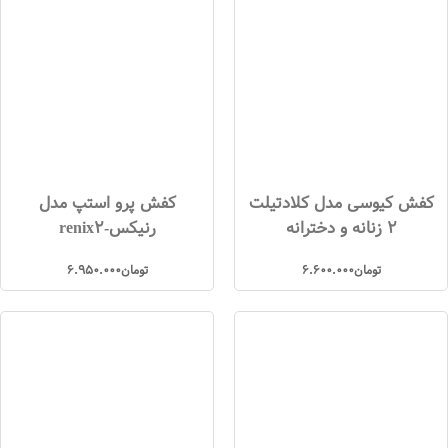
کفش کیوسی مدل کلادتیلت
کفش پرو استپ مدل
۲ زنانه و دخترانه
رنیکس-renix2
تومان
6.600.000
تومان
6.950.000