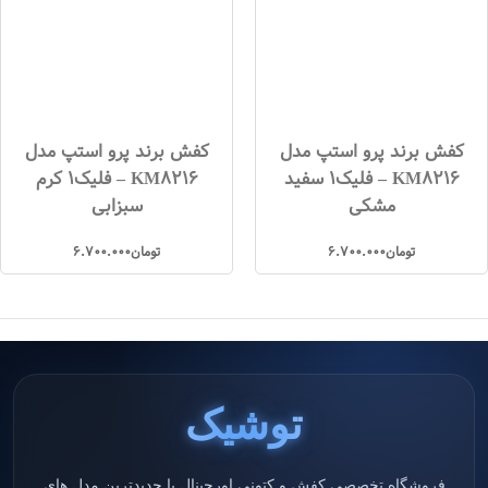
کفش برند پرو استپ مدل
کفش برند پرو استپ مدل
KM8216 – فلیک1 سفید
KM8216 – فلیک1 کرم
مشکی
سبزابی
تومان
6.700.000
تومان
6.700.000
توشیک
فروشگاه تخصصی کفش و کتونی اورجینال با جدیدترین مدل های