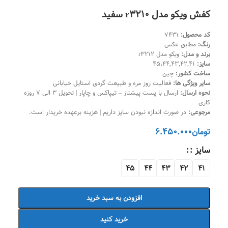
کفش ویکو مدل r3210 سفید
کد محصول:
7431
رنگ:
مطابق عکس
برند و مدل:
ویکو مدل r3212
سایز:
45،44,43,42,41
ساخت کشور:
چین
سایر ویژگی ها:
فعالیت روز مره و طبیعت گردی استایل خیابانی
نحوه ارسال:
ارسال با پست پیشتاز – تیپاکس و چاپار | تحویل 3 الی 7 روزه
کاری
مرجوعی:
در صورت اندازه نبودن سایز داریم | هزینه برعهده خریدار است.
تومان
6.450.000
سایز :
45
44
43
42
41
افزودن به سبد خرید
خرید کنید