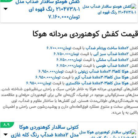
کفش هومتو ساقدار ضدآب مدل
210473A-1 رنگ قهوه ای
تومان
7.160.000
قیمت کفش کوهنوردی مردانه هوکا
کفش
kaha2 ساخت ویتنام ضدآب
با قیمت
تومان
6.700.000
کفش
kaha2 ضدآب سبز آبی
با قیمت
تومان
6.750.000
کفش
kaha2 ضدآب مشکی
با قیمت
تومان
6.750.000
کفش
kaha2 ضدآب طوسی
با قیمت
تومان
6.750.000
کفش
هوکا کاها3-kaha3 ضدآب زیتونی
با قیمت
تومان
6.950.000
کفش
هوکا مدل کاها3-kaha3 ضدآب کرم
با قیمت
تومان
6.950.000
کفش
هوکا مدل کاها3-kaha3 ضدآب خاکستری
با قیمت
تومان
6.950.000
کفش‌های کوهنوردی مردانه هوکا به خاطر طراحی سبک و راحتی بی‌نظیرشون شناخته شدن.
مدل‌های مسترکوالیتی موجود در توشیک، گزینه‌ای عالی برای کوهنوردان حرفه‌ای و علاقه‌مند
به طبیعت‌گردی‌های طولانی‌مدت هستن. این کفش‌ها با ساختار مقاوم و ضدآب، توی
مسیرهای سخت و متنوع عملکرد فوق‌العاده‌ای دارن و پوشیدن‌شون حس راحتی و اطمینان
بالایی به پا می‌ده.
8.9
کتونی ساقدار کوهنوردی هوکا
مدل kaha2 ضدآب رنگ کله غازی