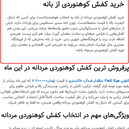
خرید کفش کوهنوردی از بانه
خرید کفش کوهنوردی مردانه از بانه یه انتخاب هوشمندانه‌ست برای کسی که دنبال
کیفیت بالا با قیمت منصفانه‌ست. چون بانه مسیر مستقیمی برای واردات داره، خیلی
از مدل‌های اصل یا مسترکوالیتی بدون حضور واسطه‌ها عرضه می‌شن. این یعنی هم
کفش‌هایی با طراحی حرفه‌ای و ساخت مطمئن گیرت میاد، هم لازم نیست هزینه‌ی
اضافه بابت برند یا فروشگاه‌های شهری بدی. خرید از بانه به‌شرطی که از فروشگاه
معتبری مثل توشیک انجام بشه، می‌تونه یه تجربه‌ی امن، اقتصادی و مطمئن برای
تهیه کفش کوهنوردی مردونه باشه.
پرفروش ترین کفش کوهنوردی مردانه در این ماه
کتونی هوکا کاها2 ساقدار ضدآب خاکستری
با قیمت
تومان
7.700.000
که این ماه بیشتر از
بقیه مورد توجه قرار گرفته، ترکیب کاملی از راحتی، چسبندگی بالا و طراحی مقاوم برای
مسیرهای سخت داره. بازخورد مثبت خریدارها هم نشون می‌ده که توی استفاده‌های طولانی،
فشار زیادی به پا وارد نمی‌کنه و از نظر کیفیت ساخت، کاملاً قابل اعتماده. انتخابی مناسب
برای کسایی که دنبال یه کفش کوهنوردی مردانه واقعی هستن، نه فقط یه ظاهر شیک.
ویژگی‌های مهم در انتخاب کفش‌ کوهنوردی مردانه
در انتخاب کفش کوهنوردی مردانه، باید به چند ویژگی کلیدی توجه کنی: زیره محکم با