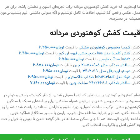
ما اینجاییم که خرید کفش کوهنوردی مردانه برات تجربه‌ای آسون و مطمئن باشه. برای هر
مدل، عکس واقعی گذاشتیم، اطلاعات کامل نوشتیم و اگه سوالی داشتی، تیم پشتیبانی‌مون
همیشه در دسترسه.
قیمت کفش کوهنوردی مردانه
کفش
کلمبیا مخصوص کوهنوردی مشکی
با قیمت
تومان
6.250.000
کفش
کفش کلمبیا مدل boa بندچرخشی قهوه ای کرم
با قیمت
تومان
6.450.000
کفش
kaha2 ضدآب طوسی
با قیمت
تومان
6.750.000
کفش
ساقدار ضدآب مدل 210500A-8 چین
با قیمت
تومان
6.850.000
کفش
هومتو اورجینال مدل 340206A
با قیمت
تومان
6.950.000
کفش
هوکا مدل کاها3-kaha3 ضدآب خاکستری
با قیمت
تومان
6.950.000
کفش
ساقدار ضدآب 240246A-1 ساخت چین
با قیمت
تومان
7.160.000
تمام کفش‌های کوهنوردی مردانه‌ای که اینجا معرفی شدن، از نظر کیفیت، راحتی و دوام در
مسیرهای سخت بررسی شدن و می‌تونن همراه مطمئنی برای برنامه‌های سبک یا سنگین
کوهنوردی باشن. ترکیب ساخت اصولی، زیره مقاوم و طراحی استاندارد باعث شده هم پا رو
خسته نکنن، هم توی شرایط مختلف مثل شیب، بارون یا مسیر سنگلاخ عملکرد خوبی
داشته باشن. قیمت‌ها هم تا جای ممکن منصفانه در نظر گرفته شدن تا بتونی با خیال راحت
یه کفش اصل و باکیفیت انتخاب کنی.