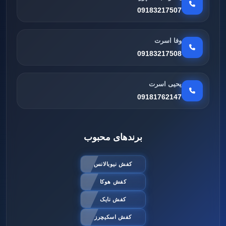
09183217507
وفا اسرت
09183217508
یحیی اسرت
09181762147
برندهای محبوب
کفش نیوبالانس
کفش هوکا
کفش نایک
کفش اسکیچرز