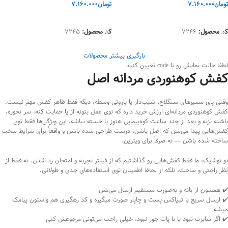
تومان
7.160.000
تومان
7.160.000
انتخاب گزینه‌ها
انتخاب گزینه‌ها
کد محصول:
7246
کد محصول:
7245
بارگیری بیشتر محصولات
لطفا حالت نمایش رو با code تعیین کنید
کفش کوهنوردی مردانه اصل
وقتی پای مسیرهای سنگلاخ، شیب‌دار یا بارونی وسطه، دیگه فقط ظاهر کفش مهم نیست.
کفش کوهنوردی مردانه‌ای ارزش خرید داره که توی عمل بتونه از پا حمایت کنه، سر نخوره،
پاشنه نزنه و بعد از چند ساعت کوه‌پیمایی هنوز پا خسته نباشه. این ویژگی‌ها فقط توی
کفش‌هایی پیدا می‌شن که اصل باشن، درست طراحی شده باشن و واقعاً برای شرایط سخت
ساخته شده باشن — نه صرفاً برای ویترین.
تو توشیک، ما فقط کفش‌هایی رو گذاشتیم که از فیلتر تجربه و امتحان رد شدن. نه فقط از
نظر راحتی و ساخت، بلکه از لحاظ اطمینان توی استفاده‌های جدی و طولانی.
✔️ همشون از بانه و به‌صورت مستقیم ارسال می‌شن
✔️ ارسال سریع با تیپاکس پست و چاپار صورت میگیره و کد رهگیری هم واستون پیامک
میشه
✔️ اگر سایزت نبود یا با پات جور نبود، خیلی راحت می‌تونی مرجوعش کنی