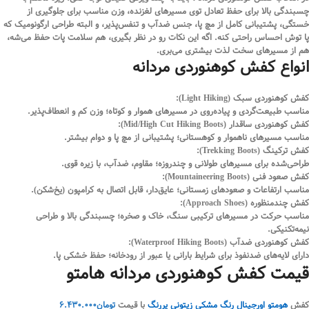
چسبندگی بالا برای حفظ تعادل توی مسیرهای لغزنده، وزن مناسب برای جلوگیری از
خستگی، پشتیبانی کامل از مچ پا، جنس ضدآب و تنفس‌پذیر، و البته طراحی ارگونومیک که
پا توش احساس راحتی کنه. اگه این نکات رو در نظر بگیری، هم سلامت پات حفظ می‌شه،
هم از مسیرهای سخت لذت بیشتری می‌بری.
انواع کفش کوهنوردی مردانه
کفش کوهنوردی سبک (Light Hiking):
مناسب طبیعت‌گردی و پیاده‌روی در مسیرهای هموار و کوتاه؛ وزن کم و انعطاف‌پذیر.
کفش کوهنوردی ساقدار (Mid/High Cut Hiking Boots):
مناسب مسیرهای ناهموار و کوهستانی؛ پشتیبانی از مچ پا و دوام بیشتر.
کفش ترکینگ (Trekking Boots):
طراحی‌شده برای مسیرهای طولانی و چندروزه؛ مقاوم، ضدآب، با زیره قوی.
کفش صعود فنی (Mountaineering Boots):
مناسب ارتفاعات و صعودهای زمستانی؛ عایق‌دار، قابل اتصال به کرامپون (یخ‌شکن).
کفش چندمنظوره (Approach Shoes):
مناسب حرکت در مسیرهای ترکیبی سنگ، خاک و صخره؛ چسبندگی بالا و طراحی
نیمه‌تکنیکی.
کفش کوهنوردی ضدآب (Waterproof Hiking Boots):
دارای لایه‌های ضدنفوذ برای شرایط بارانی یا عبور از رودخانه؛ حفظ خشکی پا.
قیمت کفش کوهنوردی مردانه هامتو
کفش
هومتو اورجینال رنگ مشکی زیتونی پررنگ
با قیمت
تومان
6.430.000