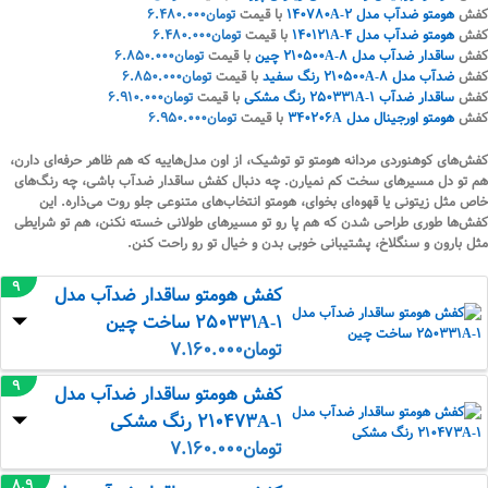
کفش
هومتو ضدآب مدل 140780A-2
با قیمت
تومان
6.480.000
کفش
هومتو ضدآب مدل 140121A-4
با قیمت
تومان
6.480.000
کفش
ساقدار ضدآب مدل 210500A-8 چین
با قیمت
تومان
6.850.000
کفش
ضدآب مدل 210500A-8 رنگ سفید
با قیمت
تومان
6.850.000
کفش
ساقدار ضدآب 250331A-1 رنگ مشکی
با قیمت
تومان
6.910.000
کفش
هومتو اورجینال مدل 340206A
با قیمت
تومان
6.950.000
کفش‌های کوهنوردی مردانه هومتو تو توشیک، از اون مدل‌هاییه که هم ظاهر حرفه‌ای دارن،
هم تو دل مسیرهای سخت کم نمیارن. چه دنبال کفش ساقدار ضدآب باشی، چه رنگ‌های
خاص مثل زیتونی یا قهوه‌ای بخوای، هومتو انتخاب‌های متنوعی جلو روت می‌ذاره. این
کفش‌ها طوری طراحی شدن که هم پا رو تو مسیرهای طولانی خسته نکنن، هم تو شرایطی
مثل بارون و سنگلاخ، پشتیبانی خوبی بدن و خیال تو رو راحت کنن.
9
کفش هومتو ساقدار ضدآب مدل
250331A-1 ساخت چین
تومان
7.160.000
9
کفش هومتو ساقدار ضدآب مدل
210473A-1 رنگ مشکی
تومان
7.160.000
8.9