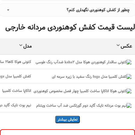
بله، تا ۷۲ ساعت بعد از دریافت (اگه کفش استفاده نشده باشه)،
پس بهتره کفش تنگ نباشه.
چطور از کفش کوهنوردی نگهداری کنم؟
تعویض سایز داریم و پشتیبانی کامل می‌کنیم تا خیالت راحت باشه.
بعد از هر برنامه، کفشت رو تمیز کن، بذار کاملاً خشک بشه و توی
لیست قیمت کفش کوهنوردی مردانه خارجی
فضای باز یا جعبه‌ای با تهویه نگهش دار. این کار باعث می‌شه عمر
کفش بیشتر بشه و فرم خودش رو حفظ کنه.
عکس
مدل
کتونی هوکا کاها2 ساقدار ضدآب طوسی
کفش کلمبیا مدل fuga رنگ سفید با زیره سرمه ای
اناکاپا ساخت کلمبیا
نیم بوت نایک گاید د
نمایش بیشتر