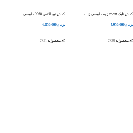
کفش نایک zoom زوم طوسی زنانه
کفش نیوبالانس 9060 طوسی
تومان
4.950.000
تومان
6.850.000
انتخاب گزینه‌ها
انتخاب گزینه‌ها
کد محصول:
7839
کد محصول:
7851