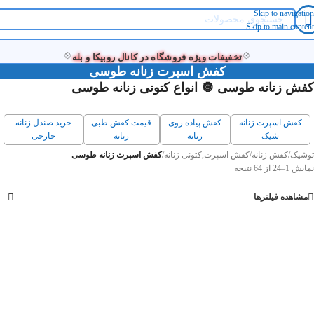
Skip to navigation
Skip to main content
💠
💠
تخفیفات ویژه فروشگاه در کانال روبیکا و بله
کفش اسپرت زنانه طوسی
کفش زنانه طوسی 🔘 انواع کتونی زنانه طوسی
کفش اسپرت زنانه
کفش پیاده روی
قیمت کفش طبی
خرید صندل زنانه
شیک
زنانه
زنانه
خارجی
توشیک
/
کفش زنانه
/
کفش اسپرت,کتونی زنانه
/
کفش اسپرت زنانه طوسی
نمایش 1–24 از 64 نتیجه
مشاهده فیلترها