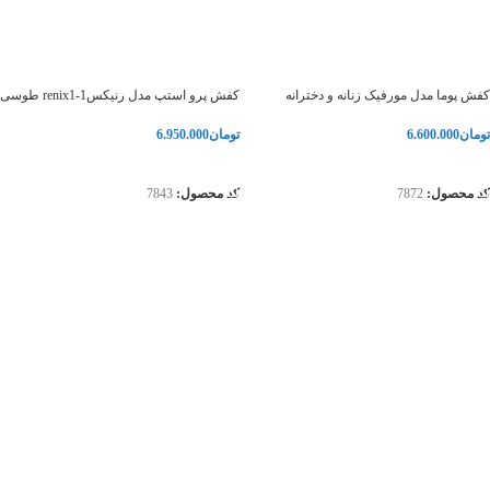
کفش پوما مدل مورفیک زنانه و دخترانه
کفش پرو استپ مدل رنیکس1-renix1 طوسی
تومان
6.600.000
تومان
6.950.000
انتخاب گزینه‌ها
انتخاب گزینه‌ها
کد محصول:
7872
کد محصول:
7843