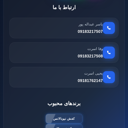
ارتباط با ما
یاسر عبداله پور
09183217507
وفا اسرت
09183217508
یحیی اسرت
09181762147
برندهای محبوب
کفش نیوبالانس