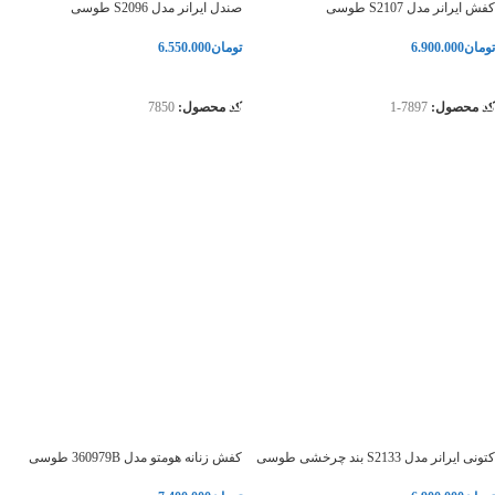
کفش ایرانر مدل S2107 طوسی
صندل ایرانر مدل S2096 طوسی
تومان
6.900.000
تومان
6.550.000
انتخاب گزینه‌ها
انتخاب گزینه‌ها
کد محصول:
7897-1
کد محصول:
7850
کتونی ایرانر مدل S2133 بند چرخشی طوسی
کفش زنانه هومتو مدل 360979B طوسی