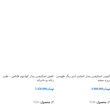
کتونی اسکیچرز مدل اسلیپ اینز رنگ طوسی
کفش اسکیچرز مدل کوانتوم فلکس – طبی
زیره سفید
زنانه و دخترانه
تومان
4.900.000
تومان
5.450.000
انتخاب گزینه‌ها
انتخاب گزینه‌ها
کد محصول:
7639
کد محصول:
7636