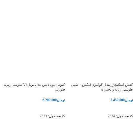
کفش اسکیچرز مدل کوانتوم فلکس – طبی
کتونی نیوبالانس مدل تریلV3 طوسی زیره
طوسی زنانه و دخترانه
صورتی
تومان
5.450.000
تومان
6.200.000
انتخاب گزینه‌ها
انتخاب گزینه‌ها
کد محصول:
7634
کد محصول:
7633