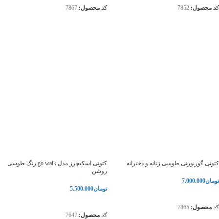
کد محصول:
7852
کد محصول:
7867
کتونی گورنورنی طوسی زنانه و دخترانه
کتونی اسکیچرز مدل go walk رنگ طوسی
روشن
تومان
7.000.000
تومان
5.500.000
انتخاب گزینه‌ها
انتخاب گزینه‌ها
کد محصول:
7865
کد محصول:
7647