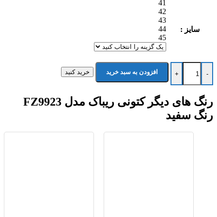
41
42
43
44
سایز :
45
کتونی ریباک مدل FZ9923 رنگ سفید عدد
افزودن به سبد خرید
خرید کنید
+
-
رنگ های دیگر کتونی ریباک مدل FZ9923
رنگ سفید