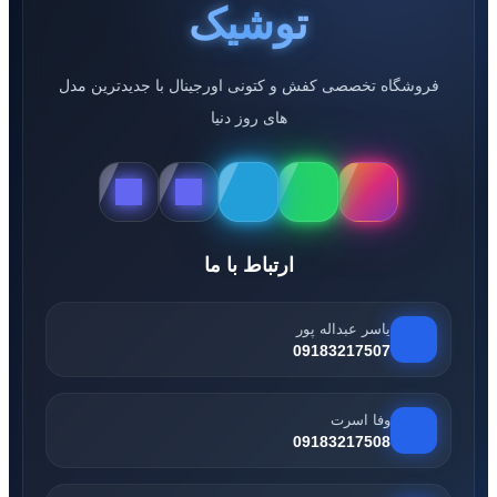
توشیک
فروشگاه تخصصی کفش و کتونی اورجینال با جدیدترین مدل
های روز دنیا
ارتباط با ما
یاسر عبداله پور
09183217507
وفا اسرت
09183217508