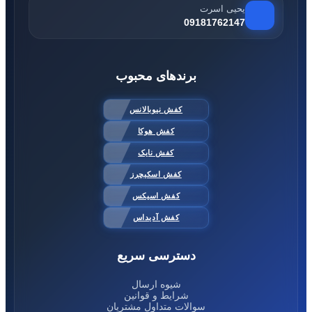
یحیی اسرت
09181762147
برندهای محبوب
کفش نیوبالانس
کفش هوکا
کفش نایک
کفش اسکیچرز
کفش اسیکس
کفش آدیداس
دسترسی سریع
شیوه ارسال
شرایط و قوانین
سوالات متداول مشتریان