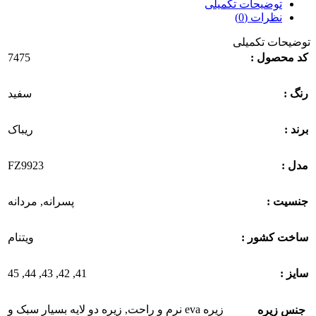
توضیحات تکمیلی
نظرات (0)
توضیحات تکمیلی
7475
کد محصول :
رنگ :
سفید
برند :
ریباک
FZ9923
مدل :
جنسیت :
پسرانه
,
مردانه
ساخت کشور :
ویتنام
45
,
44
,
43
,
42
,
41
سایز :
زیره eva نرم و راحت
,
زیره دو لایه بسیار سبک و
جنس زیره