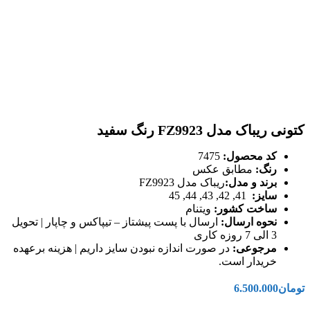
کتونی ریباک مدل FZ9923 رنگ سفید
کد محصول:
7475
رنگ:
مطابق عکس
برند و مدل:
ریباک مدل FZ9923
سایز:
41, 42, 43, 44, 45
ساخت کشور:
ویتنام
نحوه ارسال:
ارسال با پست پیشتاز – تیپاکس و چاپار | تحویل
3 الی 7 روزه کاری
مرجوعی:
در صورت اندازه نبودن سایز داریم | هزینه برعهده
خریدار است.
تومان
6.500.000