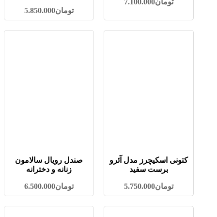
تومان
7.100.000
تومان
5.850.000
کتونی اسکیچرز مدل آئرو
صندل رویال سالامون
برست سفید
زنانه و دخترانه
تومان
5.750.000
تومان
6.500.000