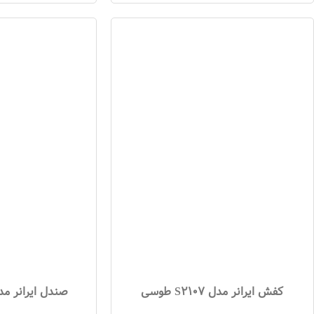
کفش ایرانر مدل S2107 طوسی
صندل ایرانر مدل S2096 