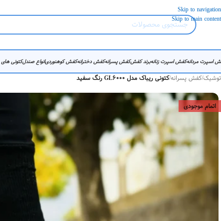
Skip to navigation
Skip to main content
ش اسپرت مردانه
کفش اسپرت زنانه
برند کفش
کفش پسرانه
کفش دخترانه
کفش کوهنوردی
انواع صندل
کتونی های
توشیک
/
کفش پسرانه
/
کتونی ریباک مدل GL6000 رنگ سفید
اتمام موجودی