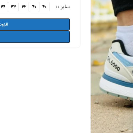
سایز :
44
43
42
41
40
افزود