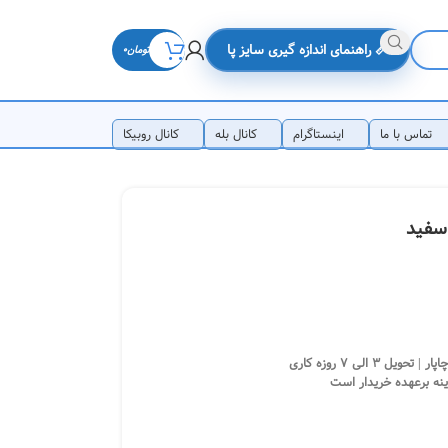
📏 راهنمای اندازه گیری سایز پا
تومان
0
تماس با ما
اینستاگرام
کانال بله
کانال روبیکا
 الی 7 روزه کاری
ینه برعهده خریدار است