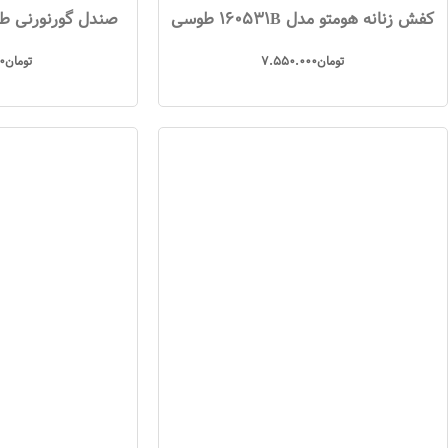
کفش زنانه هومتو مدل 160531B طوسی
صندل گورنورنی طو
تومان
7.550.000
تومان
0