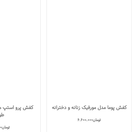
کفش پوما مدل مورفیک زنانه و دخترانه
طو
تومان
6.600.000
تومان
0