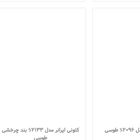
طوسی
کتونی ایرانر مدل S2133 بند چرخشی
طوسی