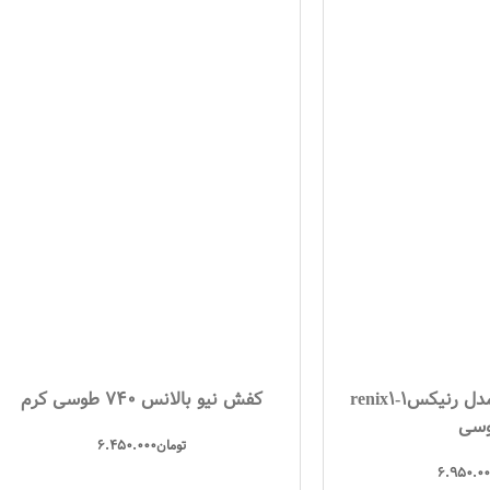
کفش پرو استپ مدل رنیکس1-renix1
کفش نیو بالانس 740 طوسی کرم
سی
تومان
6.450.000
6.950.00