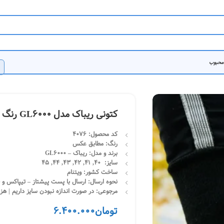
 محبوب
کتونی ریباک مدل GL6000 رنگ سفید
کد محصول: 4076
رنگ: مطابق عکس
برند و مدل: ریباک – GL6000
سایز: 40, 41, 42, 43, 44, 45
ساخت کشور: ویتنام
نحوه ارسال: ارسال با پست پیشتاز – تیپاکس و چاپار | تحویل 3
مرجوعی: در صورت اندازه نبودن سایز داریم | هز
تومان
6.400.000