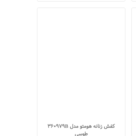
کفش زنانه هومتو مدل 360979B
طوسی