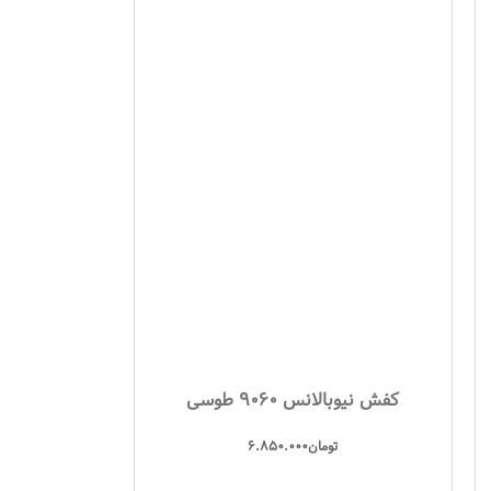
کفش نیوبالانس 9060 طوسی
تومان
6.850.000