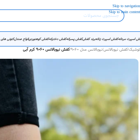
Skip to navigation
Skip to main content
ش اسپرت مردانه
کفش اسپرت زنانه
برند کفش
کفش پسرانه
کفش دخترانه
کفش کوهنوردی
انواع صندل
کتونی های
توشیک
/
کفش نیوبالانس
/
نیوبالانس مدل 9060
/
کفش نیوبالانس 9060 کرم آبی