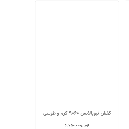
کفش نیوبالانس 9060 کرم و طوسی
تومان
6.750.000