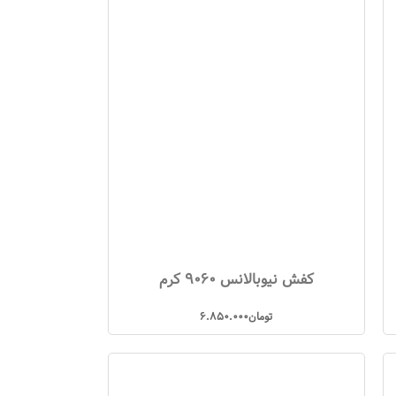
کفش نیوبالانس 9060 کرم
تومان
6.850.000