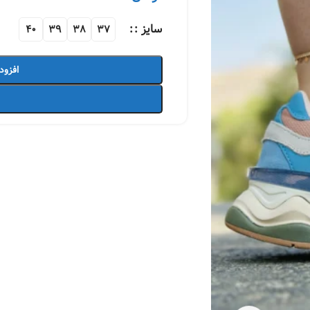
سایز :
40
39
38
37
افزود