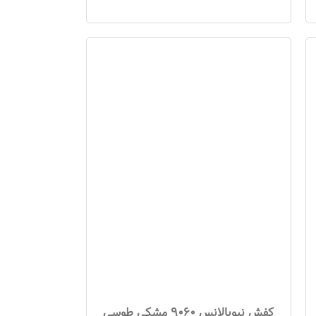
کفش نیوبالانس 9060 مشکی طوسی