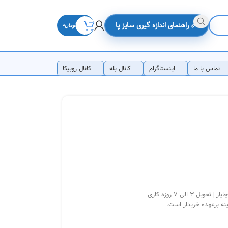
📏 راهنمای اندازه گیری سایز پا
تومان
0
تماس با ما
اینستاگرام
کانال بله
کانال روبیکا
3 الی 7 روزه کاری
ینه برعهده خریدار است.