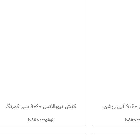
شن
کفش نیوبالانس 9060 سبز کمرنگ
6.850.0
تومان
6.850.000