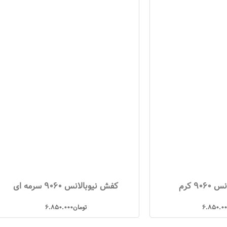
90 کرم
کفش نیوبالانس 9060 سرمه ای
6.850.0
تومان
6.850.000