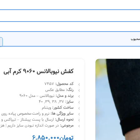
 محبوب
کفش نیوبالانس 9060 کرم آبی
کد محصول:
7457
رنگ:
مطابق عکس
برند و مدل:
نیوبالانس – مدل 9060
سایز:
37, 38 ,39, 40
ساخت کشور:
ویتنام
سایر ویژگی ها:
نرم و راحت-مخصوص پیاده روی
نحوه ارسال:
ارسال با پست پیشتاز – تیپاکس و چاپار | تحویل 
مرجوعی:
در صورت اندازه نبودن سایز داریم | هز
تومان
6.850.000