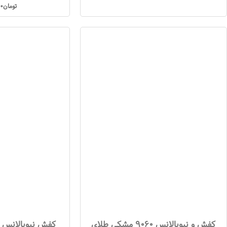
تومان
00
کفش و نیوبالانس 9060 مشکی طلای