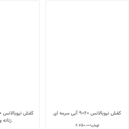
کفش نیوبالانس 9060 آبی سرمه ای
زنانه و
تومان
6.750.000