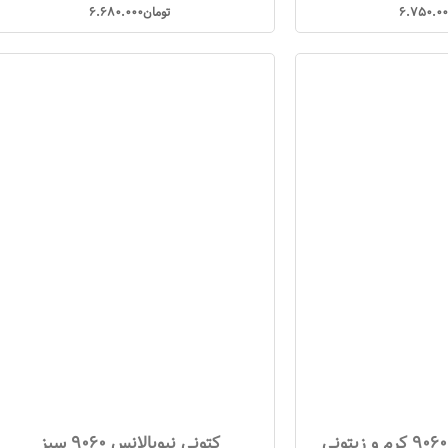
6.750.0
تومان
6.680.000
کفش نیوبالانس 9060 کرم و زیتونی
کتونی نیوبالانس 9060 سبز