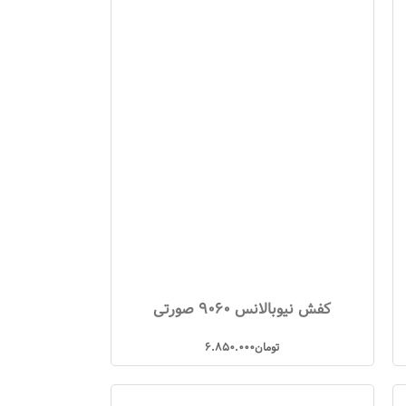
کفش نیوبالانس 9060 صورتی
تومان
6.850.000