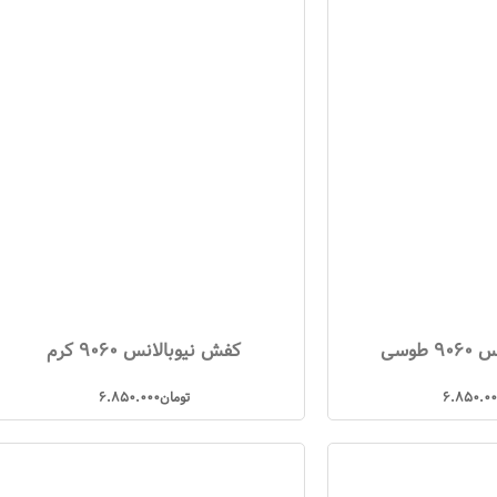
طوسی
کفش نیوبالانس 9060 کرم
6.850.0
تومان
6.850.000