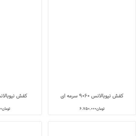
کفش نیوبالانس 9060 سرمه ای
کفش نیوبالانس 9060 
تومان
6.750.000
تومان
00