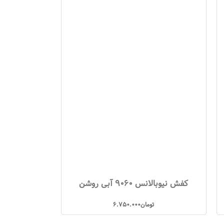
کفش نیوبالانس 9060 آبی روشن
تومان
6.750.000