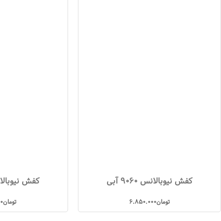
کفش نیوبالانس 9060 آبی
کفش نیوبالانس 60
تومان
6.850.000
تومان
00