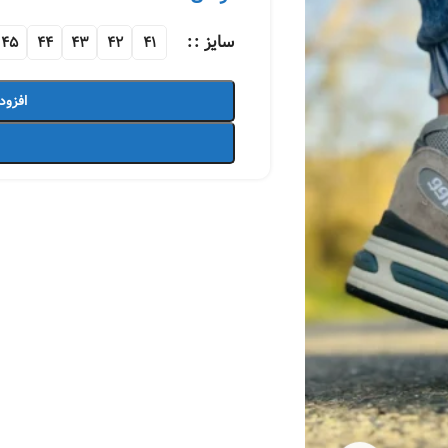
سایز :
45
44
43
42
41
افزود