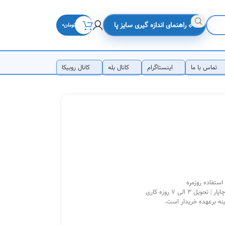
📏 راهنمای اندازه گیری سایز پا
تومان
0
تماس با ما
اینستاگرام
کانال بله
کانال روبیکا
ستفاده روزمره
3 الی 7 روزه کاری
ینه برعهده خریدار است.