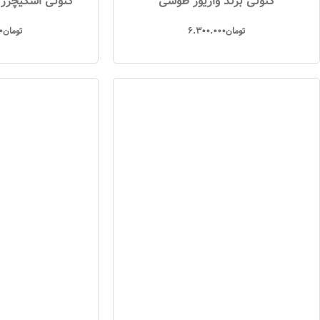
کتونی برند واریور طوسی
کتونی اسکیچرز 
تومان
6.300.000
تومان
0