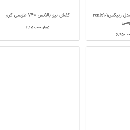
کفش پرو استپ مدل رنیکس1-renix1
کفش نیو بالانس 740 طوسی کرم
سی
تومان
6.450.000
6.950.00