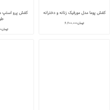
کفش پوما مدل مورفیک زنانه و دخترانه
طو
تومان
6.600.000
تومان
0