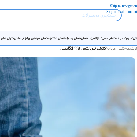
Skip to navigation
Skip to main content
ش اسپرت مردانه
کفش اسپرت زنانه
برند کفش
کفش پسرانه
کفش دخترانه
کفش کوهنوردی
انواع صندل
کتونی های
توشیک
/
کفش مردانه
/
کتونی نیوبالانس 991 انگلیسی