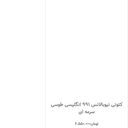
کتونی نیوبالانس 991 انگلیسی طوسی
سرمه ای
تومان
6.550.000