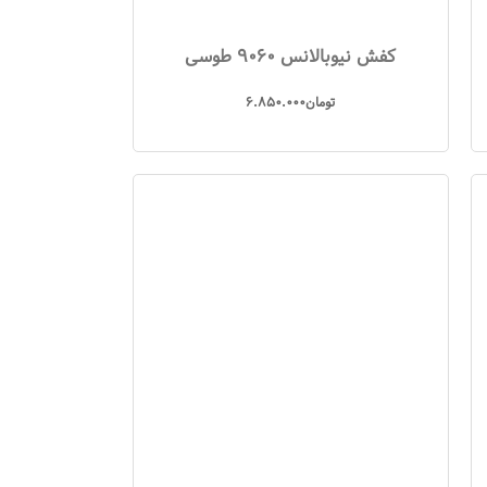
کفش نیوبالانس 9060 طوسی
تومان
6.850.000