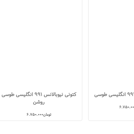
کتونی نیوبالانس 991 انگلیسی طوسی
روشن
6.750.0
تومان
6.750.000