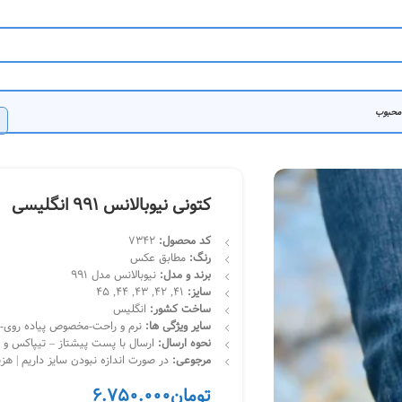
 محبوب
کتونی نیوبالانس 991 انگلیسی
کد محصول
:
7342
رنگ:
مطابق عکس
برند و مدل
:
نیوبالانس مدل 991
سایز:
41, 42, 43, 44, 45
ساخت کشور:
انگلیس
سایر ویژگی ها:
نرم و راحت-مخصوص پیاده روی- ا
نحوه ارسال:
ارسال با پست پیشتاز – تیپاکس و چاپار | تحویل 
مرجوعی:
در صورت اندازه نبودن سایز داریم | هز
تومان
6.750.000