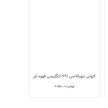
کتونی نیوبالانس 991 انگلیسی قهوه ای
تومان
6.550.000