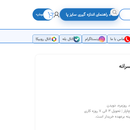
📏 راهنمای اندازه گیری سایز پا
تومان
0
تماس با ما
اینستاگرام
کانال بله
کانال روبیکا
 روزمره، دویدن
3 الی 7 روزه کاری
ینه برعهده خریدار است.