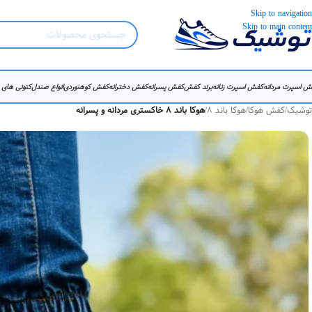
Skip to navigation
Skip to main content
ش اسپرت مردانه
کفش اسپرت زنانه
برند کفش
کفش پسرانه
کفش دخترانه
کفش کوهنوردی
انواع صندل
کتونی های
توشیک
/
کفش هوکا
/
هوکا باند 8
/
هوکا باند 8 خاکستری مردانه و پسرانه