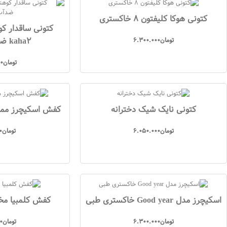
کتونی هوکا کلیفتون 8 خاکستری
کتونی ساقدار ک
kaha2 ضدآب طوسی
تومان
6.300.000
تومان
0
کتونی نایک شیک دخترانه
کفش اسکیچرز ممو
تومان
6.050.000
تومان
0
اسکیچرز مدل Good year خاکستری طبی
کفش کلمبیا م
تومان
6.300.000
تومان
0