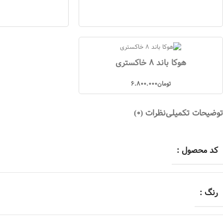
هوکا باند 8 خاکستری
تومان
6.800.000
توضیحات تکمیلی
نظرات (0)
کد محصول :
رنگ :