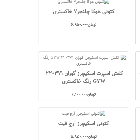
کتونی هوکا چلنجر7 خاکستری
تومان
6.950.000
G
کفش اسپرت اسکیچرز گوران-220371-
GYW رنگ خاکستری
تومان
6.100.000
کتونی اسکیچرز آرچ فیت
تومان
5.850.000