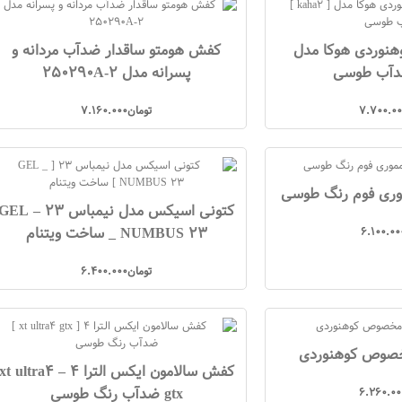
وهنوردی هوکا مدل
کفش هومتو ساقدار ضدآب مردانه و
پسرانه مدل 250290A-2
7.700.00
تومان
7.160.000
ری فوم رنگ طوسی
کتونی اسیکس مدل نیمباس 23 – EL
_ NUMBUS 23 ساخت ویتنام
6.100.00
تومان
6.400.000
خصوص کوهنوردی
کفش سالامون ایکس الترا 4 – xt ultra4
gtx ضدآب رنگ طوسی
6.260.00