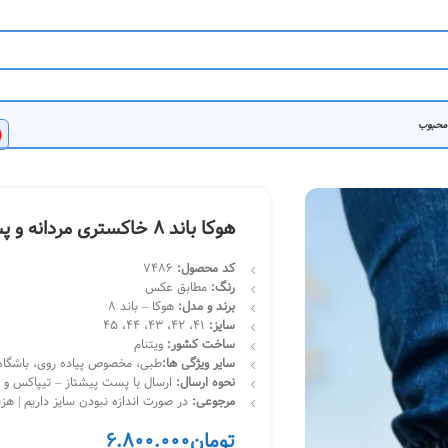
 محبوب
هوکا باند 8 خاکستری مردانه و پسرانه
کد محصول
:
7486
رنگ:
مطابق عکس
برند و مدل
:
هوکا – باند 8
سایز:
41، 42، 43، 44، 45
ساخت کشور:
ویتنام
سایر ویژگی ها:
طبی، مخصوص پیاده روی، باشگاه،
نحوه ارسال:
ارسال با پست پیشتاز – تیپاکس و چاپار | تحویل 
مرجوعی:
در صورت اندازه نبودن سایز داریم | هز
تومان
6.800.000