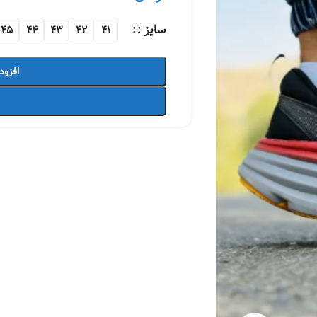
سایز :
45
44
43
42
41
افزود