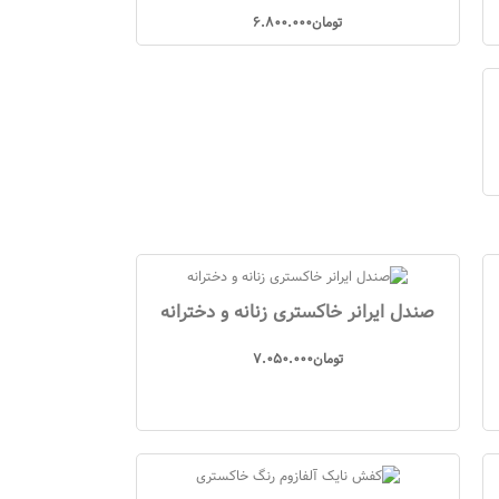
تومان
6.800.000
صندل ایرانر خاکستری زنانه و دخترانه
تومان
7.050.000