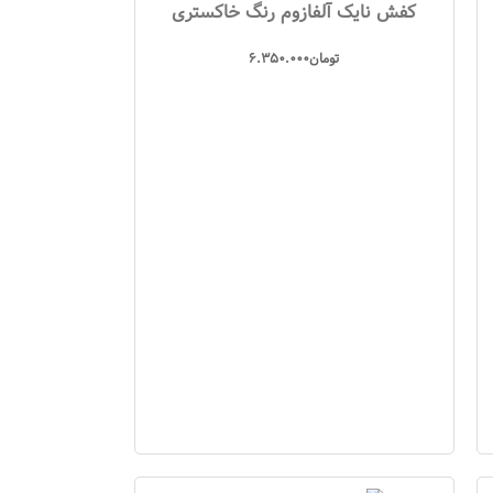
کفش نایک آلفازوم رنگ خاکستری
تومان
6.350.000