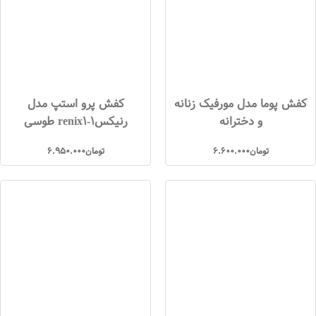
کفش پوما مدل مورفیک زنانه
کفش پرو استپ مدل
و دخترانه
رنیکس1-renix1 طوسی
تومان
6.600.000
تومان
6.950.000