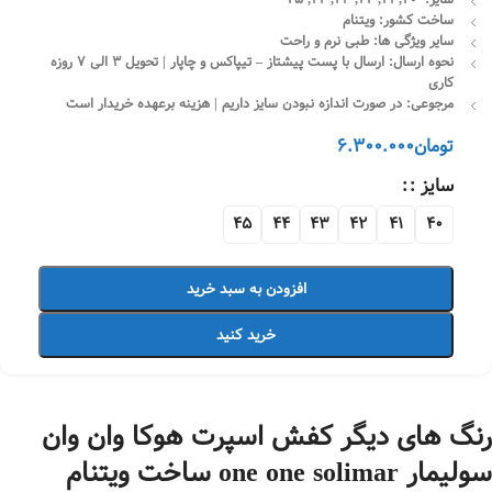
ساخت کشور: ویتنام
سایر ویژگی ها: طبی نرم و راحت
نحوه ارسال: ارسال با پست پیشتاز – تیپاکس و چاپار | تحویل 3 الی 7 روزه
کاری
مرجوعی: در صورت اندازه نبودن سایز داریم | هزینه برعهده خریدار است
تومان
6.300.000
سایز :
45
44
43
42
41
40
افزودن به سبد خرید
خرید کنید
رنگ های دیگر کفش اسپرت هوکا وان وان
سولیمار one one solimar ساخت ویتنام