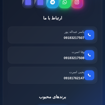
ارتباط با ما
یاسر عبداله پور
09183217507
وفا اسرت
09183217508
یحیی اسرت
09181762147
برندهای محبوب