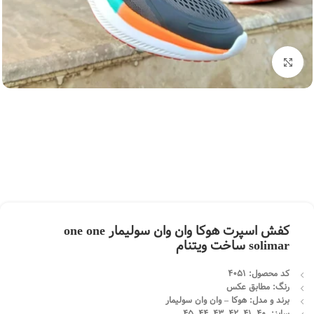
بزرگنمایی تصویر
کفش اسپرت هوکا وان وان سولیمار one one
solimar ساخت ویتنام
کد محصول: 4051
رنگ: مطابق عکس
برند و مدل: هوکا – وان وان سولیمار
سایز: 40, 41, 42, 43, 44, 45