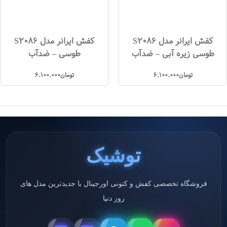
کفش ایرانر مدل S2086
کفش ایرانر مدل S2086
طوسی زیره آبی – ضدآب
طوسی – ضدآب
تومان
6.100.000
تومان
6.100.000
توشیک
فروشگاه تخصصی کفش و کتونی اورجینال با جدیدترین مدل های
روز دنیا