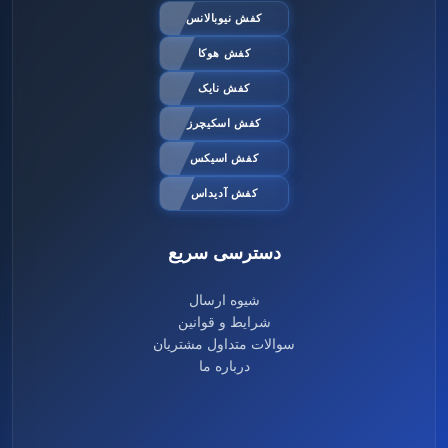
کفش نیوبالانس
کفش هوکا
کفش نایک
کفش اسکیچرز
کفش اسیکس
کفش آدیداس
دسترسی سریع
شیوه ارسال
شرایط و قوانین
سوالات متداول مشتریان
درباره ما