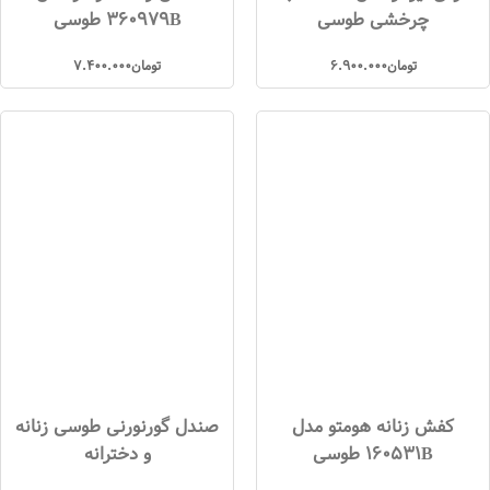
چرخشی طوسی
360979B طوسی
تومان
6.900.000
تومان
7.400.000
کفش زنانه هومتو مدل
صندل گورنورنی طوسی زنانه
160531B طوسی
و دخترانه