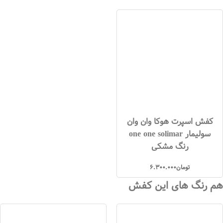
کفش اسپرت هوکا وان وان
سولیمار one one solimar
رنگ مشکی
تومان
6.300.000
هم رنگ های این کفش