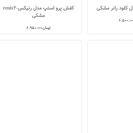
کلود رانر مشکی
کفش پرو استپ مدل رنیکس-renix2
مشکی
6.500.00
تومان
6.950.000