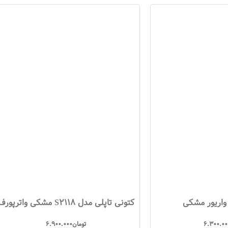
 واریور مشکی
کتونی تاپلی مدل S2118 مشکی واترپورف
6.300.00
تومان
6.900.000