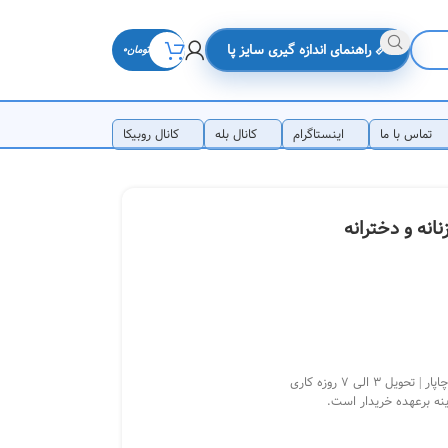
📏 راهنمای اندازه گیری سایز پا
تومان
0
تماس با ما
اینستاگرام
کانال بله
کانال روبیکا
نه و دخترانه
3 الی 7 روزه کاری
ینه برعهده خریدار است.