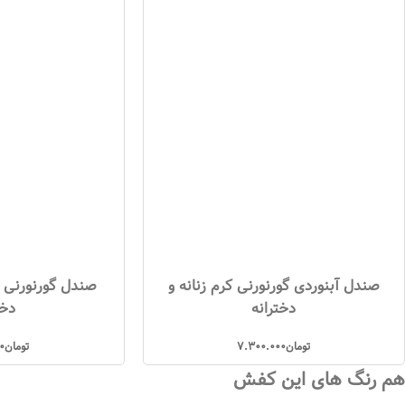
صندل آبنوردی گورنورنی کرم زنانه و
صندل گورنورنی ک
دخترانه
دخت
تومان
7.300.000
تومان
0
هم رنگ های این کفش