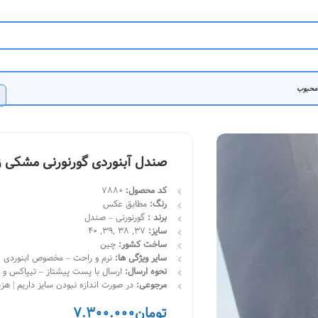
 محبوب
صندل آبنوردی گورنورنی مشکی زنا
کد محصول
:
7880
رنگ:
مطابق عکس
برند
:
گورنورنی – صندل
سایز:
37, 38 ,39, 40
ساخت کشور:
چین
سایر ویژگی ها:
نرم و راحت – مخصوص ابنوردی
نحوه ارسال:
ارسال با پست پیشتاز – تیپاکس و چاپار | تحویل 
مرجوعی:
در صورت اندازه نبودن سایز داریم | هز
تومان
7.300.000