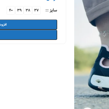
سایز :
40
39
38
37
افزود