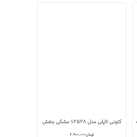
کتونی تاپلی مدل S2528 مشکی بنفش
تومان
6.900.000