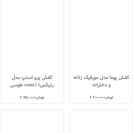
کفش پوما مدل مورفیک زنانه
کفش پرو استپ مدل
و دخترانه
رنیکس1-renix1 طوسی
تومان
6.600.000
تومان
6.950.000