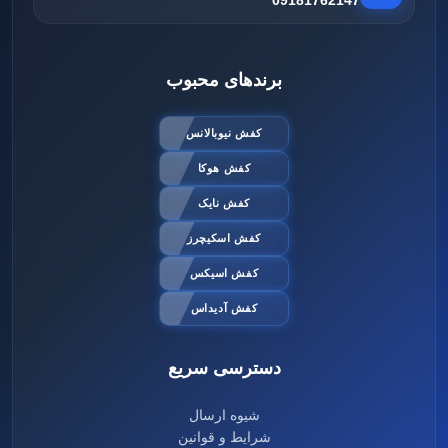
برندهای محبوب
کفش نیوبالانس
کفش هوکا
کفش نایک
کفش اسکیچرز
کفش اسیکس
کفش آدیداس
دسترسی سریع
شیوه ارسال
شرایط و قوانین