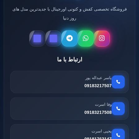
فروشگاه تخصصی کفش و کتونی اورجینال با جدیدترین مدل های
روز دنیا
ارتباط با ما
یاسر عبداله پور
09183217507
وفا اسرت
09183217508
یحیی اسرت
09181762147