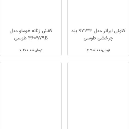
کتونی ایرانر مدل S2133 بند
کفش زنانه هومتو مدل
چرخشی طوسی
360979B طوسی
تومان
6.900.000
تومان
7.400.000