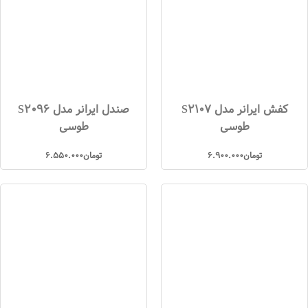
کفش ایرانر مدل S2107
صندل ایرانر مدل S2096
طوسی
طوسی
تومان
6.900.000
تومان
6.550.000