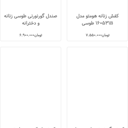
کفش زنانه هومتو مدل
صندل گورنورنی طوسی زنانه
160531B طوسی
و دخترانه
تومان
7.550.000
تومان
6.900.000