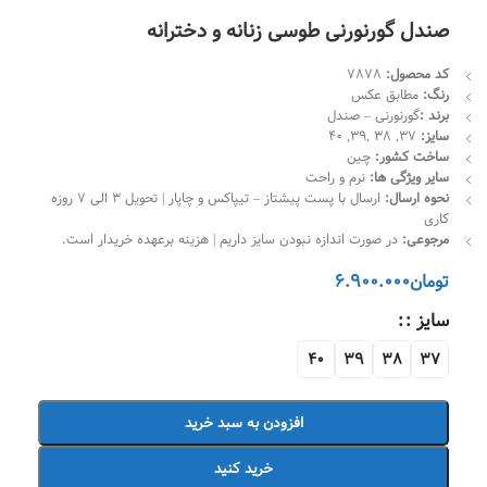
صندل گورنورنی طوسی زنانه و دخترانه
کد محصول
:
7878
رنگ:
مطابق عکس
برند
:
گورنورنی – صندل
سایز:
37, 38 ,39, 40
ساخت کشور:
چین
سایر ویژگی ها:
نرم و راحت
نحوه ارسال:
ارسال با پست پیشتاز – تیپاکس و چاپار | تحویل 3 الی 7 روزه
کاری
مرجوعی:
در صورت اندازه نبودن سایز داریم | هزینه برعهده خریدار است.
تومان
6.900.000
سایز :
40
39
38
37
افزودن به سبد خرید
خرید کنید