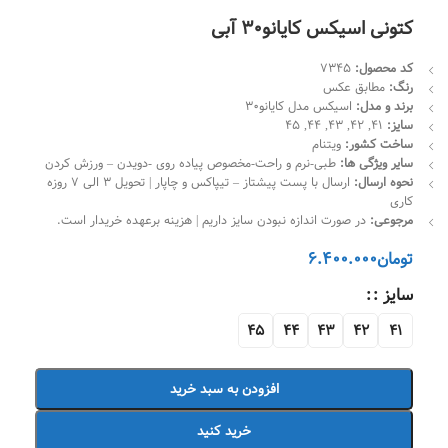
کتونی اسیکس کایانو30 آبی
کد محصول
:
7345
رنگ:
مطابق عکس
برند و مدل
:
اسیکس مدل کایانو30
سایز:
41, 42, 43, 44, 45
ساخت کشور:
ویتنام
سایر ویژگی ها:
طبی-نرم و راحت-مخصوص پیاده روی -دویدن – ورزش کردن
نحوه ارسال:
ارسال با پست پیشتاز – تیپاکس و چاپار | تحویل 3 الی 7 روزه
کاری
مرجوعی:
در صورت اندازه نبودن سایز داریم | هزینه برعهده خریدار است.
تومان
6.400.000
سایز :
45
44
43
42
41
افزودن به سبد خرید
خرید کنید