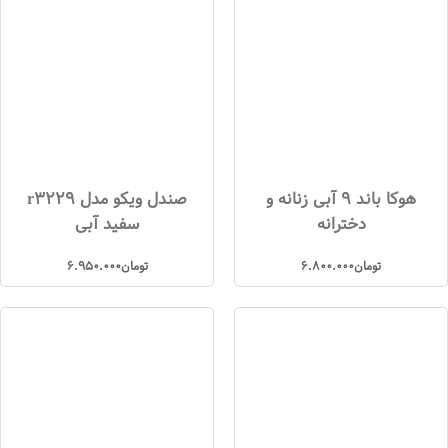
هوکا باند 9 آبی زنانه و
صندل ویکو مدل r3229
دخترانه
سفید آبی
تومان
6.800.000
تومان
6.950.000