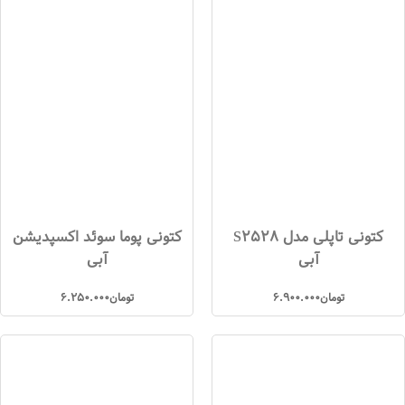
کتونی تاپلی مدل S2528
کتونی پوما سوئد اکسپدیشن
آبی
آبی
تومان
6.900.000
تومان
6.250.000