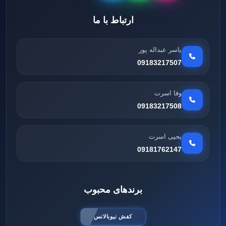
ارتباط با ما
یاسر عبداله پور
09183217507
وفا اسرت
09183217508
یحیی اسرت
09181762147
برندهای محبوب
کفش نیوبالانس