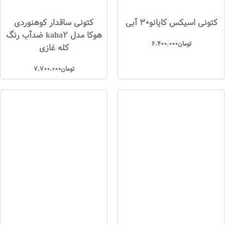
کتونی اسیکس کایانو30 آبی
کتونی ساقدار کوهنوردی
هوکا مدل kaha2 ضدآب رنگ
تومان
6.400.000
کله غازی
تومان
7.700.000