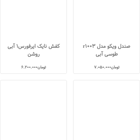
صندل ویکو مدل r1003
کفش نایک ایرفورس1 آبی
طوسی آبی
روشن
تومان
7.050.000
تومان
6.200.000