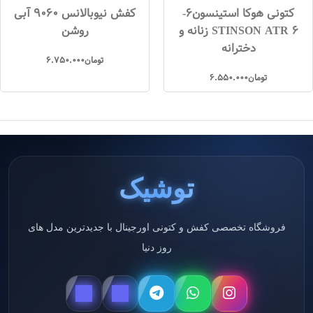
کتونی هوکا استینسون6-
کفش نیوبالانس 9060 آبی
STINSON ATR 6 زنانه و
روشن
دخترانه
تومان
6.750.000
تومان
6.550.000
توشیک
فروشگاه تخصصی کفش و کتونی اورجینال با جدیدترین مدل های
روز دنیا