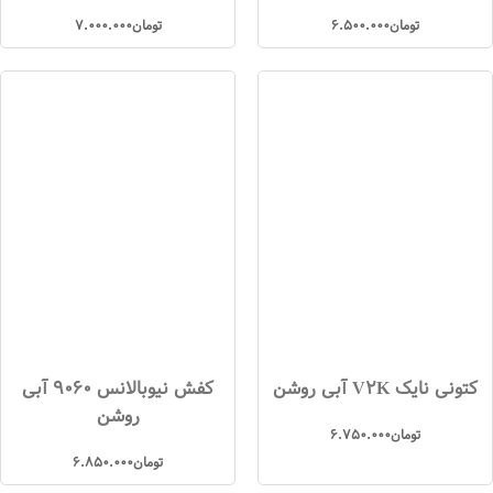
تومان
6.500.000
تومان
7.000.000
کتونی نایک V2K آبی روشن
کفش نیوبالانس 9060 آبی
روشن
تومان
6.750.000
تومان
6.850.000