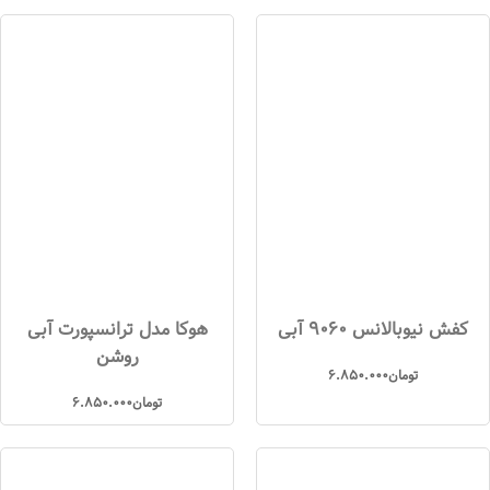
کفش نیوبالانس 9060 آبی
هوکا مدل ترانسپورت آبی
روشن
تومان
6.850.000
تومان
6.850.000