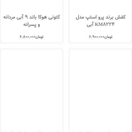
کفش برند پرو استپ مدل
کتونی هوکا باند 9 آبی مردانه
KM8224 آبی
و پسرانه
تومان
6.900.000
تومان
6.800.000