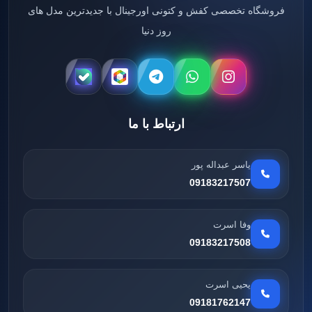
فروشگاه تخصصی کفش و کتونی اورجینال با جدیدترین مدل های
روز دنیا
ارتباط با ما
یاسر عبداله پور
09183217507
وفا اسرت
09183217508
یحیی اسرت
09181762147