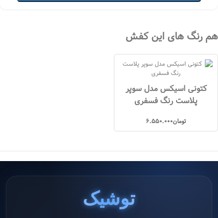
هم رنگ های این کفش
کتونی اسیکس مدل سوپر
پلاست رنگ فسفری
تومان
6.550.000
توشیک