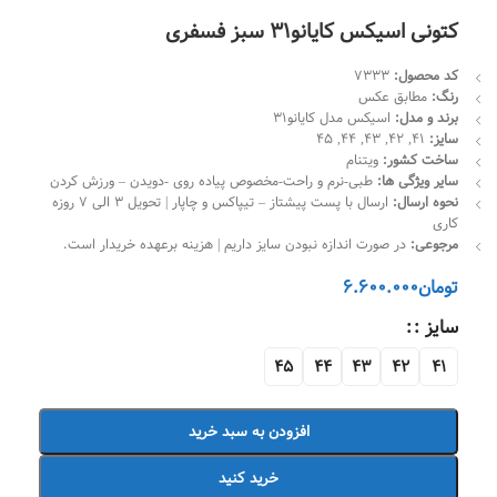
کتونی اسیکس کایانو31 سبز فسفری
کد محصول
:
7333
رنگ:
مطابق عکس
برند و مدل
:
اسیکس مدل کایانو31
سایز:
41, 42, 43, 44, 45
ساخت کشور:
ویتنام
سایر ویژگی ها:
طبی-نرم و راحت-مخصوص پیاده روی -دویدن – ورزش کردن
نحوه ارسال:
ارسال با پست پیشتاز – تیپاکس و چاپار | تحویل 3 الی 7 روزه
کاری
مرجوعی:
در صورت اندازه نبودن سایز داریم | هزینه برعهده خریدار است.
تومان
6.600.000
سایز :
45
44
43
42
41
افزودن به سبد خرید
خرید کنید