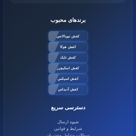
برندهای محبوب
کفش نیوبالانس
کفش هوکا
کفش نایک
کفش اسکیچرز
کفش اسیکس
کفش آدیداس
دسترسی سریع
شیوه ارسال
شرایط و قوانین
سوالات متداول مشتریان