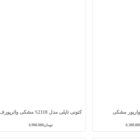
 واریور مشکی
کتونی تاپلی مدل S2118 مشکی واترپورف
6.300.00
تومان
6.900.000