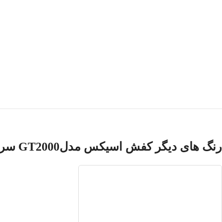
رنگ های دیگر کفش اسیکس مدلGT2000 سری12 ساخت ویتنام