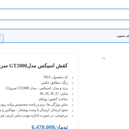
ای محبوب
کفش اسیکس مدلGT2000 سری12 ساخت ویتنام
کد محصول
: 7024
رنگ: مطابق عکس
برند و مدل
: اسیکس – مدل GT2000 سری12
سایز: 37, 38 ,39, 40
ساخت کشور: ویتنام
سایر ویژگی ها: نرم و راحت-مخصوص پیاده روی
نحوه ارسال: ارسال با پست پیشتاز – تیپاکس و چاپار | تحویل 3 
مرجوعی: در صورت اندازه نبودن سایز داریم | هز
تومان
6.470.000