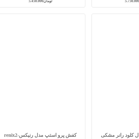
5.750.00
تومان
5.450.000
کلود رانر مشکی
کفش پرو استپ مدل رنیکس-renix2