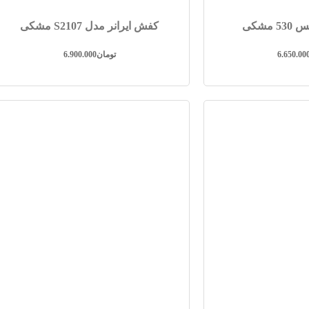
 مشکی
کفش ایرانر مدل S2107 مشکی
6.650.00
تومان
6.900.000