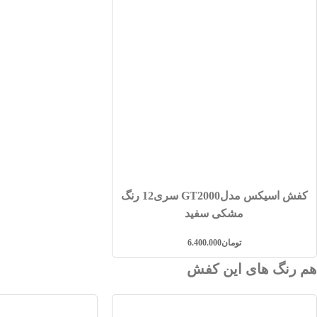
کفش اسیکس مدلGT2000 سری12 رنگ
مشکی سفید
تومان
6.400.000
هم رنگ های این کفش