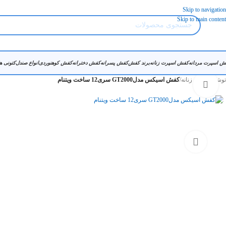
Skip to navigation
Skip to main content
ش اسپرت مردانه
کفش اسپرت زنانه
برند کفش
کفش پسرانه
کفش دخترانه
کفش کوهنوردی
انواع صندل
کتونی ه
توشیک
/
کفش زنانه
/
کفش اسیکس مدلGT2000 سری12 ساخت ویتنام
بزرگنمایی تصویر