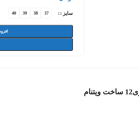
سایز :
40
39
38
37
افزود