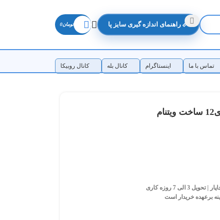
📏 راهنمای اندازه گیری سایز پا
تومان
0
تماس با ما
اینستاگرام
کانال بله
کانال روبیکا
الی 7 روزه کاری
ینه برعهده خریدار است