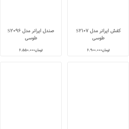
کفش ایرانر مدل S2107
صندل ایرانر مدل S2096
طوسی
طوسی
تومان
6.900.000
تومان
6.550.000