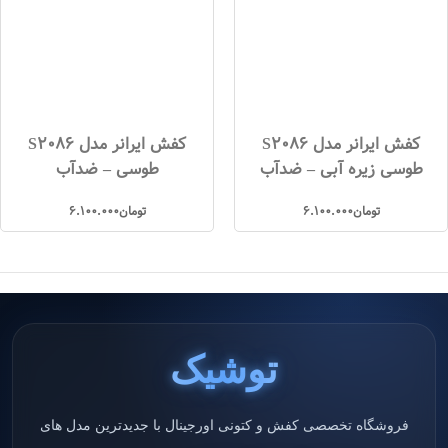
کفش ایرانر مدل S2086
کفش ایرانر مدل S2086
طوسی زیره آبی – ضدآب
طوسی – ضدآب
تومان
6.100.000
تومان
6.100.000
توشیک
فروشگاه تخصصی کفش و کتونی اورجینال با جدیدترین مدل های