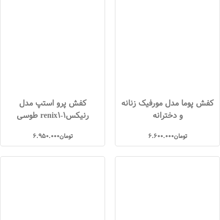
کفش پوما مدل مورفیک زنانه
کفش پرو استپ مدل
و دخترانه
رنیکس1-renix1 طوسی
تومان
6.600.000
تومان
6.950.000