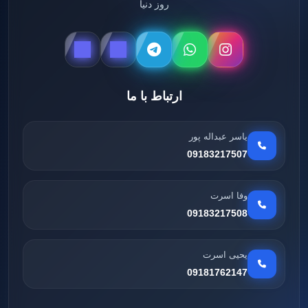
روز دنیا
ارتباط با ما
یاسر عبداله پور
09183217507
وفا اسرت
09183217508
یحیی اسرت
09181762147