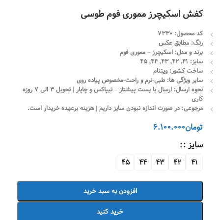
کفش اسکیچرز مموری فوم طوسی
کد محصول
: 7330
رنگ: مطابق عکس
برند و مدل
: اسکیچرز – مموری فوم
سایز: 41, 42, 43, 44, 45
ساخت کشور: ویتنام
سایر ویژگی ها: طبی-نرم و راحت-مخصوص پیاده روی
نحوه ارسال: ارسال با پست پیشتاز – تیپاکس و چاپار | تحویل 3 الی 7 روزه
کاری
مرجوعی: در صورت اندازه نبودن سایز داریم | هزینه برعهده خریدار است.
تومان
6.100.000
سایز :
45
44
43
42
41
افزودن به سبد خرید
خرید کنید