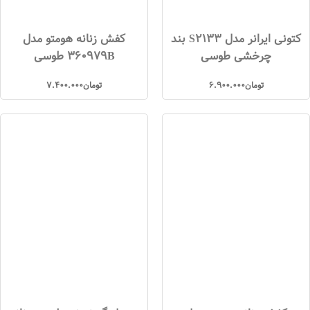
کتونی ایرانر مدل S2133 بند
کفش زنانه هومتو مدل
چرخشی طوسی
360979B طوسی
تومان
6.900.000
تومان
7.400.000