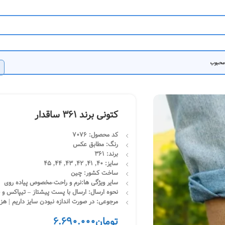
 محبوب
کتونی برند 361 ساقدار
کد محصول
: 7076
رنگ: مطابق عکس
برند
: 361
سایز: 40, 41, 42, 43, 44, 45
ساخت کشور: چین
سایر ویژگی ها:نرم و راحت-مخصوص پیاده روی
نحوه ارسال: ارسال با پست پیشتاز – تیپاکس و چاپار | تحویل 3
مرجوعی: در صورت اندازه نبودن سایز داریم | هز
تومان
6.690.000