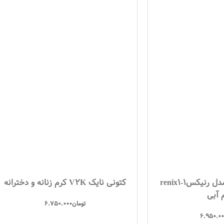
کفش پرو استپ مدل رنیکس1-renix1
کتونی نایک V2K کرم زنانه و دخترانه
 آبی
تومان
6.750.000
6.950.00