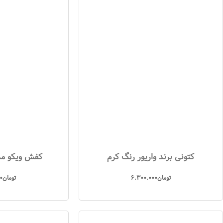
کتونی برند واریور رنگ کرم
کفش ویکو مدل R4007
تومان
6.300.000
تومان
0