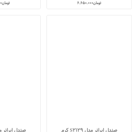
تومان
6.650.000
تومان
0
صندل ایرانر مدل S2129 کرم
صندل ایرانر مدل 096