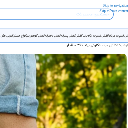
Skip to navigation
Skip to main content
ش اسپرت مردانه
کفش اسپرت زنانه
برند کفش
کفش پسرانه
کفش دخترانه
کفش کوهنوردی
انواع صندل
کتونی های
توشیک
/
کفش مردانه
/
کتونی برند 361 ساقدار