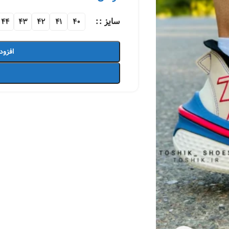
سایز :
44
43
42
41
40
افزود