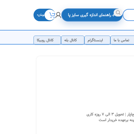
📏 راهنمای اندازه گیری سایز پا
تومان
0
تماس با ما
اینستاگرام
کانال بله
کانال روبیکا
 الی 7 روزه کاری
ینه برعهده خریدار است