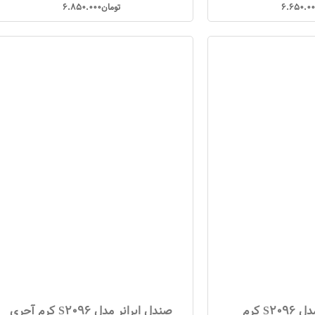
6.650.00
تومان
6.850.000
S2 کرم
صندل ایرانر مدل S2096 کرم آجری